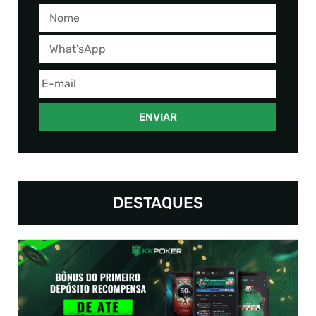
ENVIAR
DESTAQUES