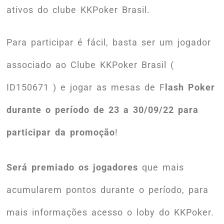
ativos do clube KKPoker Brasil.
Para participar é fácil, basta ser um jogador
associado ao Clube KKPoker Brasil (
ID150671 ) e jogar as mesas de F
lash Poker
durante o período de 23 a 30/09/22 para
participar da promoção
!
Será premiado os jogadores
que mais
acumularem pontos durante o período, para
mais informações acesso o loby do KKPoker.