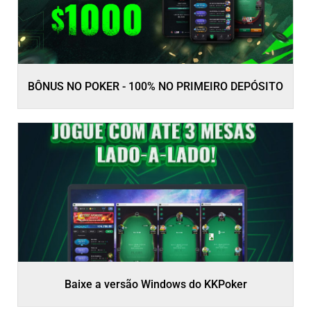
BÔNUS NO POKER - 100% NO PRIMEIRO DEPÓSITO
Baixe a versão Windows do KKPoker