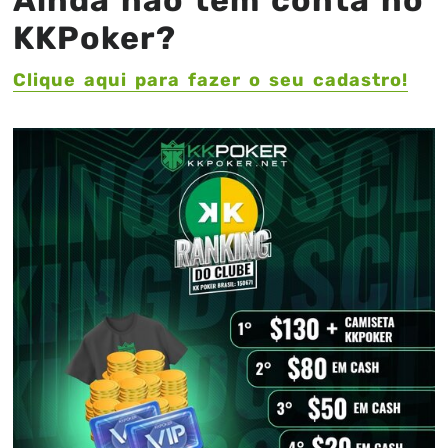
Ainda não tem conta no
KKPoker?
Clique aqui para fazer o seu cadastro!