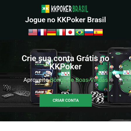
Jogue no KKPoker Brasil
Crie sua conta Grátis no
KKPoker
Aproveite
Bônus de Boas-Vindas
CRIAR CONTA