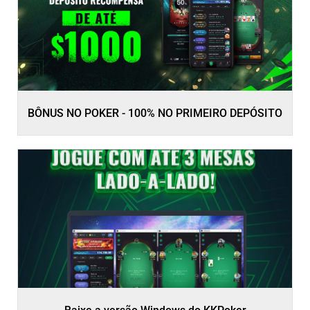
BÔNUS NO POKER - 100% NO PRIMEIRO DEPÓSITO