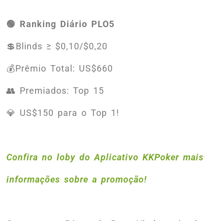
🟢 Ranking Diário PLO5
💲Blinds ≥ $0,10/$0,20
💰Prêmio Total: US$660
👥 Premiados: Top 15
💎 US$150 para o Top 1!
Confira no loby do Aplicativo KKPoker mais
informações sobre a promoção!