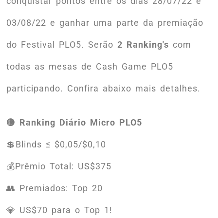
conquistar pontos entre os dias 28/07/22 e
03/08/22 e ganhar uma parte da premiação
do Festival PLO5. Serão
2 Ranking's
com
todas as mesas de Cash Game PLO5
participando. Confira abaixo mais detalhes.
🟡 Ranking Diário Micro PLO5
💲Blinds ≤ $0,05/$0,10
💰Prêmio Total: US$375
👥 Premiados: Top 20
💎 US$70 para o Top 1!