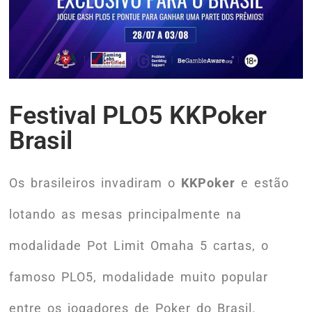
Festival PLO5 KKPoker
Brasil
Os brasileiros invadiram o
KKPoker
e estão
lotando as mesas principalmente na
modalidade Pot Limit Omaha 5 cartas, o
famoso PLO5, modalidade muito popular
entre os jogadores de Poker do Brasil.