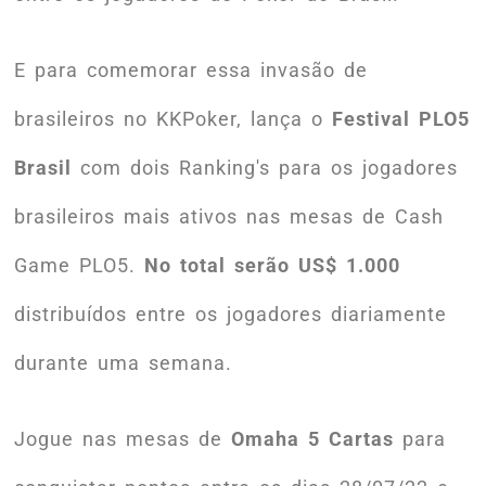
E para comemorar essa invasão de
brasileiros no KKPoker, lança o
Festival PLO5
Brasil
com dois Ranking's para os jogadores
brasileiros mais ativos nas mesas de Cash
Game PLO5.
No total serão US$ 1.000
distribuídos entre os jogadores diariamente
durante uma semana.
Jogue nas mesas de
Omaha 5 Cartas
para