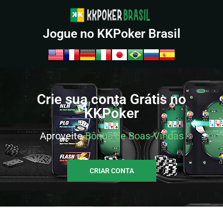
Jogue no KKPoker Brasil
Crie sua conta Grátis no
KKPoker
Aproveite
Bônus de Boas-Vindas
CRIAR CONTA