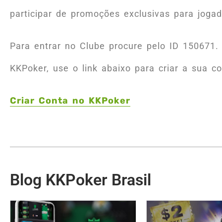
participar de promoções exclusivas para joga
Para entrar no Clube procure pelo ID 150671
KKPoker, use o link abaixo para criar a sua c
Criar Conta no KKPoker
Blog KKPoker Brasil