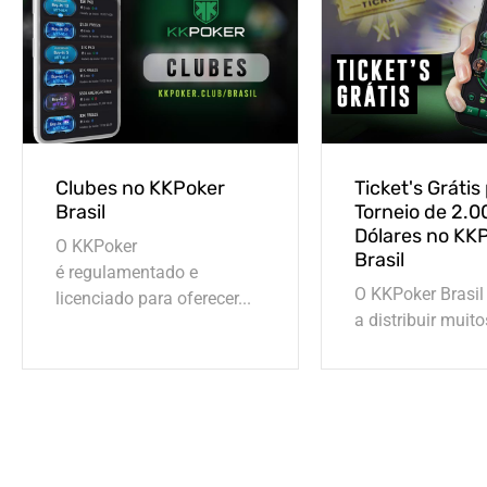
Clubes no KKPoker
Ticket's Grátis
Brasil
Torneio de 2.0
Dólares no KK
O KKPoker
Brasil
é regulamentado e
O KKPoker Brasil
licenciado para oferecer...
a distribuir muito