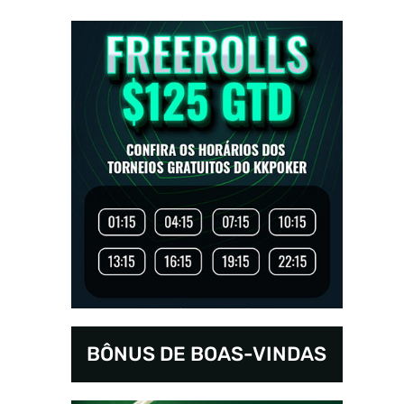
BÔNUS DE BOAS-VINDAS