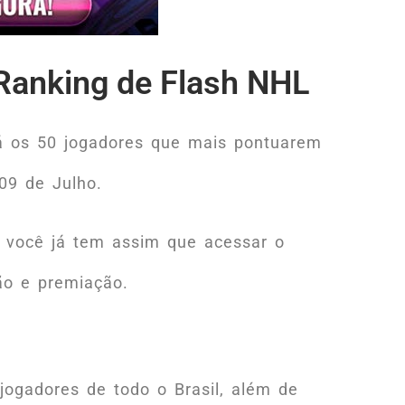
Ranking de Flash NHL
á os 50 jogadores que mais pontuarem
09 de Julho.
e você já tem assim que acessar o
ão e premiação.
jogadores de todo o Brasil, além de