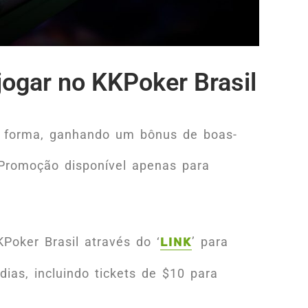
jogar no KKPoker Brasil
r forma, ganhando um bônus de boas-
 Promoção disponível apenas para
oker Brasil através do ‘
LINK
’ para
ias, incluindo tickets de $10 para