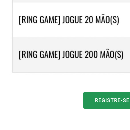
REGISTRE-S