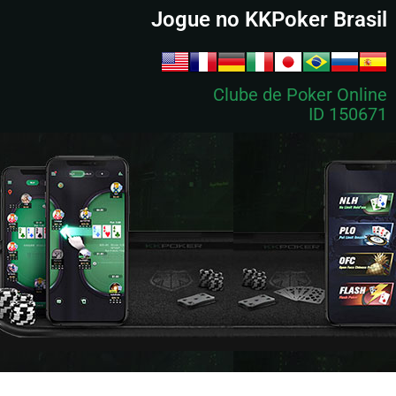
Jogue no KKPoker Brasil
Clube de Poker Online
ID 150671