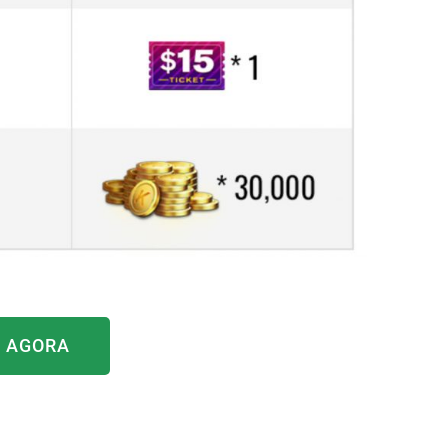
E AGORA