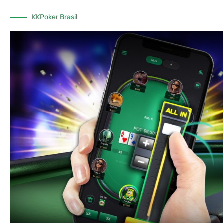
KKPoker Brasil