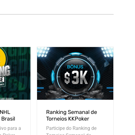
 NHL
Ranking Semanal de
Brasil
Torneios KKPoker
ivo para a
Participe do Ranking de