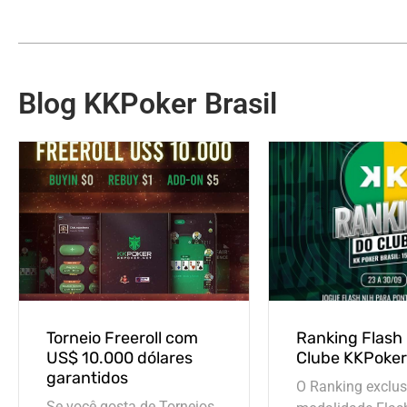
Blog KKPoker Brasil
Torneio Freeroll com
Ranking Flash
US$ 10.000 dólares
Clube KKPoker 
garantidos
O Ranking exclus
Se você gosta de Torneios