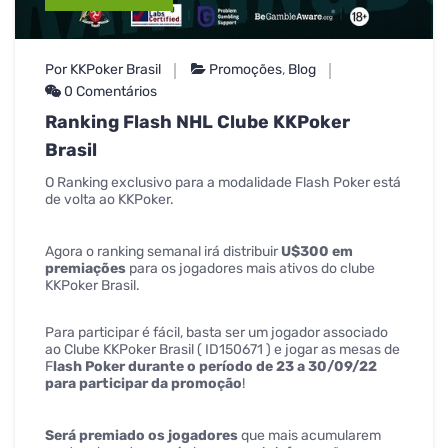
Por KKPoker Brasil
Promoções
,
Blog
0 Comentários
Ranking Flash NHL Clube KKPoker
Brasil
O Ranking exclusivo para a modalidade Flash Poker está
de volta ao KKPoker.
Agora o ranking semanal irá distribuir
U$300 em
premiações
para os jogadores mais ativos do clube
KKPoker Brasil.
Para participar é fácil, basta ser um jogador associado
ao Clube KKPoker Brasil ( ID150671 ) e jogar as mesas de
F
lash Poker durante o período de 23 a 30/09/22
para participar da promoção
!
Será premiado os jogadores
que mais acumularem