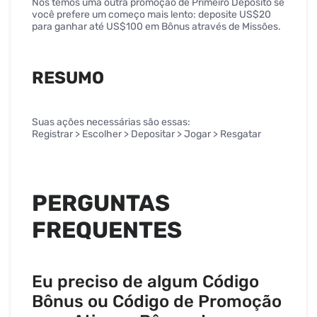
Nós temos uma outra promoção de Primeiro Depósito se
você prefere um começo mais lento: deposite US$20
para ganhar até US$100 em Bônus através de Missões.
RESUMO
Suas ações necessárias são essas:
Registrar > Escolher > Depositar > Jogar > Resgatar
PERGUNTAS
FREQUENTES
Eu preciso de algum Código
Bônus ou Código de Promoção