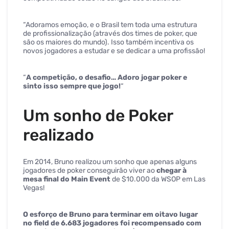
“Adoramos emoção, e o Brasil tem toda uma estrutura
de profissionalização (através dos times de poker, que
são os maiores do mundo). Isso também incentiva os
novos jogadores a estudar e se dedicar a uma profissão!
“
A competição, o desafio… Adoro jogar poker e
sinto isso sempre que jogo!
“
Um sonho de Poker
realizado
Em 2014, Bruno realizou um sonho que apenas alguns
jogadores de poker conseguirão viver ao
chegar à
mesa final do Main Event
de $10.000 da WSOP em Las
Vegas!
O esforço de Bruno para terminar em oitavo lugar
no field de 6.683 jogadores foi recompensado com