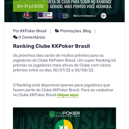
Em 31 jul 2022
Por KKPoker Brasil
Promoções
,
Blog
0 Comentários
Ranking Clube KKPoker Brasil
Os próximos dias serão de muitos prêmios para os
jogadores do Clube KKPoker Brasil. Um super Ranking irá
premiar os jogadores mais ativos do Clube com vários
prêmios entre os dias 30/07/22 e 05/08/22.
O Ranking está disponível apenas para jogadores que
fazem parte do Clube KKPoker Brasil. Para se cadastrar
no Clube KKPoker Brasil
clique aqui
.