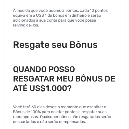
À medida que você acumula pontos, cada 10 pontos
equivalem a US$ 1 de bônus em dinheiro e serão
adicionados à sua conta para que você possa
reivindicá-los.
Resgate seu Bônus
QUANDO POSSO
RESGATAR MEU BÔNUS DE
ATÉ US$1.000?
Você terá 60 dias desde o momento que escolher o
Bônus de 100% para coletar pontos e resgatar suas
recompensas. Quaisquer bônus não resgatados serão
descartados e não serão compensados.