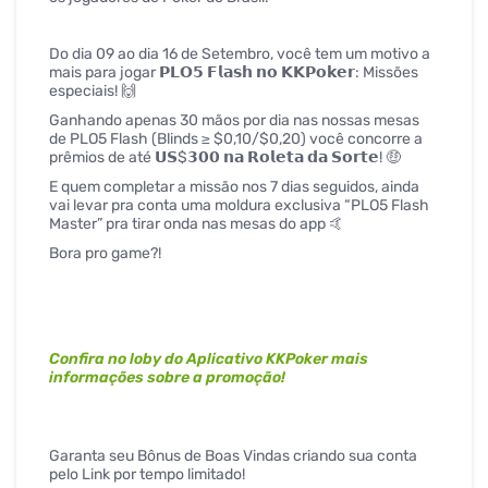
Do dia 09 ao dia 16 de Setembro, você tem um motivo a
mais para jogar 𝗣𝗟𝗢𝟱 𝗙𝗹𝗮𝘀𝗵 𝗻𝗼 𝗞𝗞𝗣𝗼𝗸𝗲𝗿: Missões
especiais! 🙌
Ganhando apenas 30 mãos por dia nas nossas mesas
de PLO5 Flash (Blinds ≥ $0,10/$0,20) você concorre a
prêmios de até 𝗨𝗦$𝟯𝟬𝟬 𝗻𝗮 𝗥𝗼𝗹𝗲𝘁𝗮 𝗱𝗮 𝗦𝗼𝗿𝘁𝗲! 🤑
E quem completar a missão nos 7 dias seguidos, ainda
vai levar pra conta uma moldura exclusiva “PLO5 Flash
Master” pra tirar onda nas mesas do app 🤙
Bora pro game?!
Confira no loby do Aplicativo KKPoker mais
informações sobre a promoção!
Garanta seu Bônus de Boas Vindas criando sua conta
pelo Link por tempo limitado!