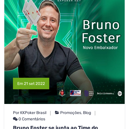
Em 21 set 2022
Por KKPoker Brasil
Promoções
,
Blog
0 Comentários
Bruno Foster se junta ao Time do