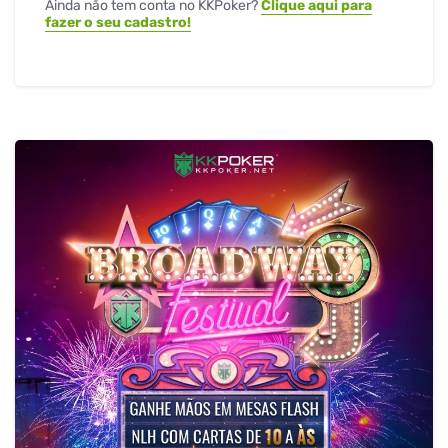
Ainda não tem conta no KKPoker?
Clique aqui para
fazer o seu cadastro!